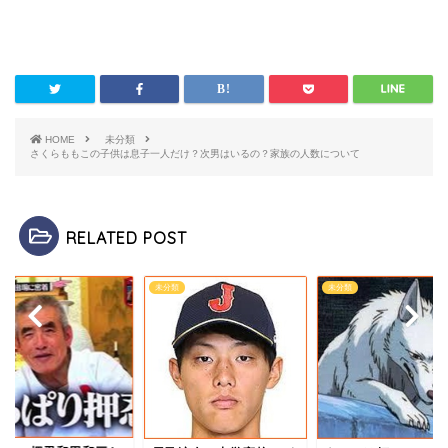
HOME
未分類
さくらももこの子供は息子一人だけ？次男はいるの？家族の人数について
RELATED POST
類
未分類
未分類