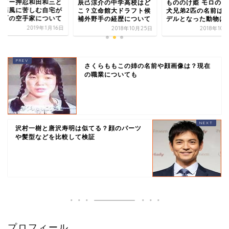
スター押忍和田和三と
辰己涼介の中学高校はど
もののけ姫 モロの子
？痛風に苦しむ自宅が
こ？立命館大ドラフト候
犬兄弟2匹の名前は
南町の空手家について
補外野手の経歴について
デルとなった動物は
2019年1月16日
2018年10月25日
2018年10
さくらももこの姉の名前や顔画像は？現在
の職業についても
沢村一樹と唐沢寿明は似てる？顔のパーツ
や髪型などを比較して検証
プロフィール