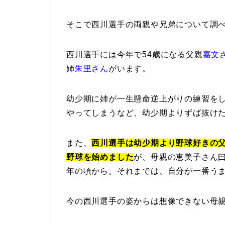
そこで西川選手の両親や兄弟について調
西川選手には今年で54歳になる父親
嘉文
姉
朱里さん
がいます。
幼少期に姉が一生懸命逆上がりの練習を
やってしまうなど、幼少期よりずば抜け
また、
西川選手は幼少期より野球好きの
野球を始めました
が、母親の恵美子さん
年の頃から。それまでは、自分が一番う
今の西川選手の姿からは想像できない母