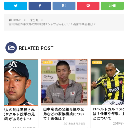
HOME
未分類
吉田輝星の弟大輝の野球戦隊Tシャツがかわいい！画像や商品名は？
RELATED POST
類
未分類
未分類
ロベルトカルロスの
山中竜也の父親母親や兄
野正人の兄は逮捕され
は？仕事や年収、資
弟などの家族構成につい
？元ヤクルト投手の兄
どについて
て！画像は？
に前科があるかにつ
.
2019年4
2018年8月24日