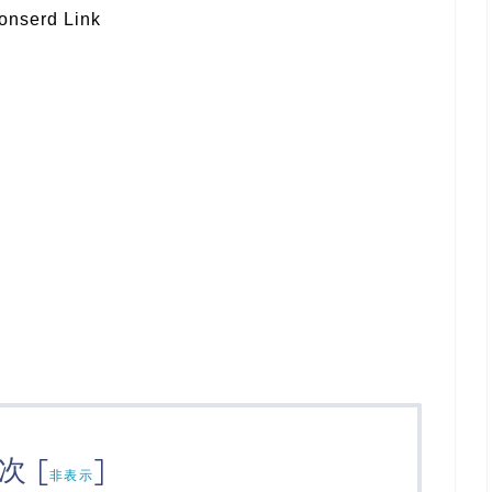
onserd Link
次
[
]
非表示