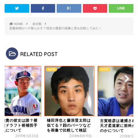
HOME
未分類
斎藤佑樹がハゲ散らかす？現在の最新の画像と昔を比較してみた！
RELATED POST
類
未分類
未分類
川雅貴の彼女は誰？横
樋田淳也と藤浪晋太郎は
古賀稔彦は逮捕され
高校ドラフト候補投手
似てる？顔のパーツなど
天才柔道家に前科が
恋人について
を画像で比較して検証
のかについて
2019年3月24日
2018年8月19日
2018年12