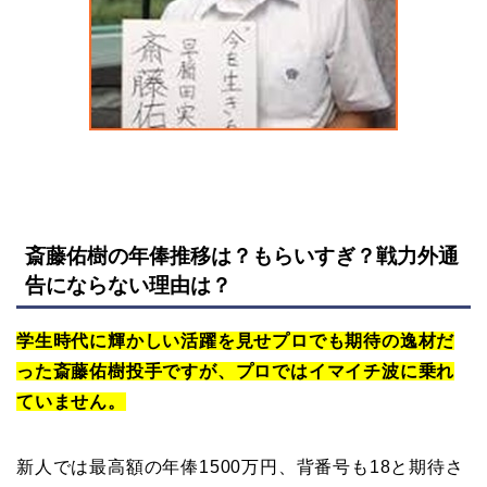
斎藤佑樹の年俸推移は？もらいすぎ？戦力外通
告にならない理由は？
学生時代に輝かしい活躍を見せプロでも期待の逸材だ
った斎藤佑樹投手ですが、プロではイマイチ波に乗れ
ていません。
新人では最高額の年俸1500万円、背番号も18と期待さ