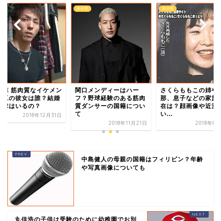
類
未分類
未分類
地諒 筋肉質なイケメン
さくらももこの姉や
関口メンディーはハー
管工の彼女は誰？結婚
那、息子などの家族
フ？野球経験のある筋肉
て嫁はいるの？
在は？顔画像や近況
質ダンサーの国籍につい
い...
て
2018年12月31日
2018年8
2018年11月21日
中島健人の母親の国籍はフィリピン？年齢
や写真画像についても
丸佳浩の子供は受験のために幼稚園でお別