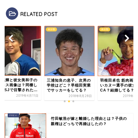
RELATED POST
類
未分類
未分類
川遥輝と彼女美和子の
三浦知良の息子、次男の
羽根田卓也 筋肉画像
厚キス画像は？同棲し
学校はどこ？早稲田実業
いカヌー選手の彼女
USJで目撃された...
でサッカーをしてる？
CA？結婚してる？
2019年4月11日
2018年8月28日
2019年1
竹田敏浩が嫁と離婚した理由とは？子供の
親権はどっちで再婚はしたの？