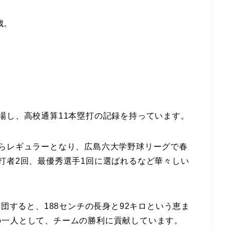
歳。
場し、高校通算11本塁打の記録を持っています。
らレギュラーとなり、広島六大学野球リーグで春
打者2回、最優秀選手1回に選ばれるなど華々しい
入団すると、188センチの長身と92キロという恵ま
の一人として、チームの勝利に貢献しています。