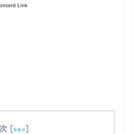
onserd Link
次
[
]
非表示