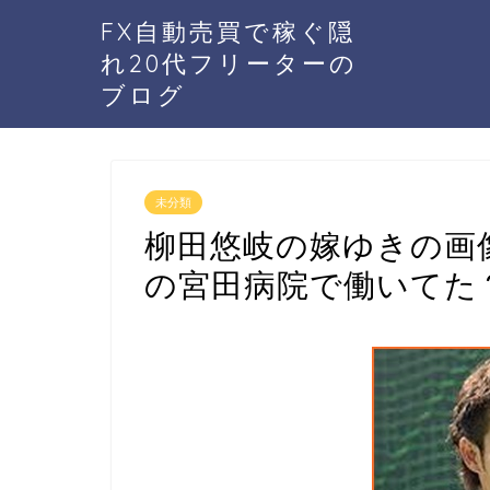
FX自動売買で稼ぐ隠
れ20代フリーターの
ブログ
未分類
柳田悠岐の嫁ゆきの画
の宮田病院で働いてた