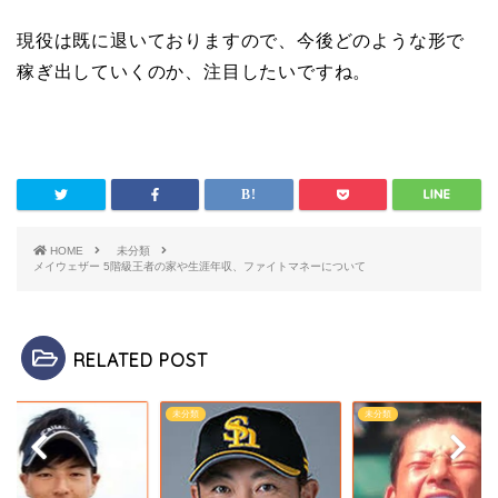
現役は既に退いておりますので、今後どのような形で
稼ぎ出していくのか、注目したいですね。
HOME
未分類
メイウェザー 5階級王者の家や生涯年収、ファイトマネーについて
RELATED POST
類
未分類
未分類