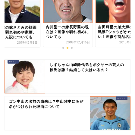
吉田輝星の弟大輝の
内川聖一の嫁長野翼の現
川遼の嫁さとみの顔画
戦隊Tシャツがかわ
在は？画像や馴れ初めに
は？馴れ初めや家柄、
い！画像や商品名は
ついても
げまん説についても
2018年8
2018年12月16日
2019年5月8日
しずちゃん山崎静代弟もボクサーの芸人の
彼氏は誰？結婚して夫はいるの？
ゴン中山の名前の由来は？中山雅史にあだ
名がつけられた理由について