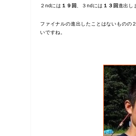
２ndには
１９回
、３ndには
１３回
進出し
ファイナルの進出したことはないものの２
いですね。