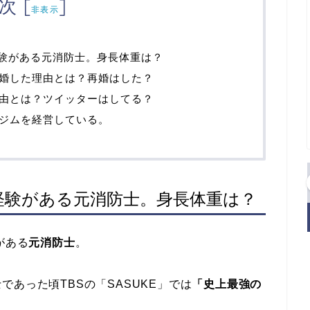
次
[
]
非表示
経験がある元消防士。身長体重は？
婚した理由とは？再婚はした？
由とは？ツイッターはしてる？
ジムを経営している。
場経験がある元消防士。身長体重は？
がある
元消防士
。
あった頃TBSの「SASUKE」では
「史上最強の