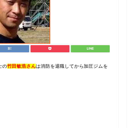
士の
竹田敏浩さん
は消防を退職してから加圧ジムを
。