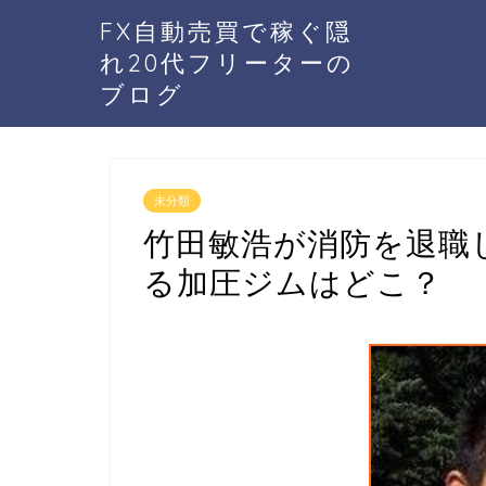
FX自動売買で稼ぐ隠
れ20代フリーターの
ブログ
未分類
竹田敏浩が消防を退職
る加圧ジムはどこ？