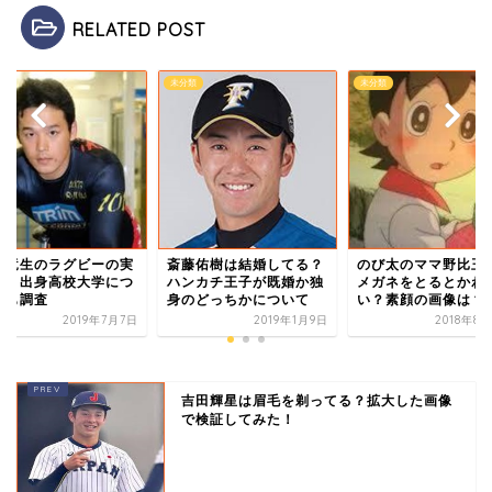
RELATED POST
類
未分類
未分類
谷竜生のラグビーの実
のび太のママ野比玉
斎藤佑樹は結婚してる？
は？出身高校大学につ
メガネをとるとかわ
ハンカチ王子が既婚か独
ても調査
い？素顔の画像は？
身のどっちかについて
2019年7月7日
2018年8
2019年1月9日
吉田輝星は眉毛を剃ってる？拡大した画像
で検証してみた！