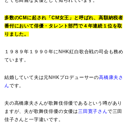
とても綺麗な女優として知られています。
多数のCMに起され「CM女王」と呼ばれ、高額納税者
番付において俳優・タレント部門で４年連続１位を取
りました。
１９８９年１９９０年にNHK紅白歌合戦の司会も務め
ています。
結婚していて夫は元NHKプロデューサーの
高橋康夫さ
ん
です。
夫の高橋康夫さんが歌舞伎俳優であるという噂があり
ますが、夫が歌舞伎俳優の女優は
三田寛子さん
で三田
佳子さんと一字違いです。